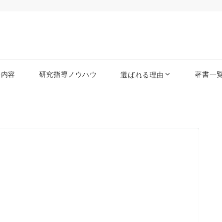
務内容
研究指導ノウハウ
著書一
選ばれる理由