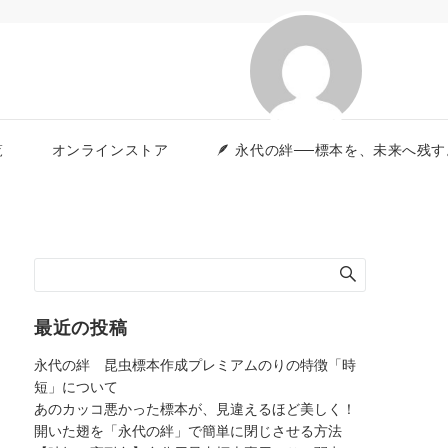
覧
オンラインストア
🪶 永代の絆──標本を、未来へ
最近の投稿
永代の絆 昆虫標本作成プレミアムのりの特徴「時
短」について
あのカッコ悪かった標本が、見違えるほど美しく！
開いた翅を「永代の絆」で簡単に閉じさせる方法