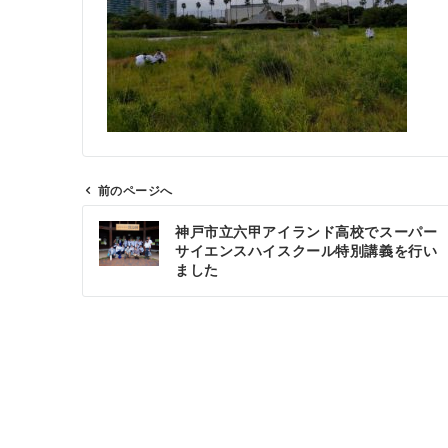
前のページへ
投
神戸市立六甲アイランド高校でスーパー
稿
サイエンスハイスクール特別講義を行い
ナ
ました
ビ
ゲ
ー
シ
ョ
ン