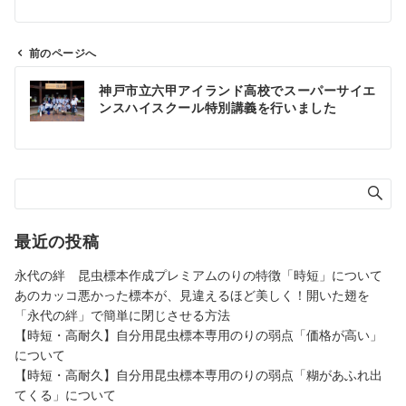
前のページへ
投
神戸市立六甲アイランド高校でスーパーサイエ
稿
ンスハイスクール特別講義を行いました
ナ
ビ
ゲ
ー
シ
ョ
最近の投稿
ン
永代の絆 昆虫標本作成プレミアムのりの特徴「時短」について
あのカッコ悪かった標本が、見違えるほど美しく！開いた翅を
「永代の絆」で簡単に閉じさせる方法
【時短・高耐久】自分用昆虫標本専用のりの弱点「価格が高い」
について
【時短・高耐久】自分用昆虫標本専用のりの弱点「糊があふれ出
てくる」について