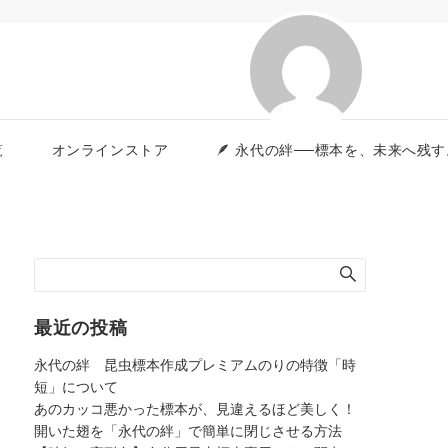
覧
オンラインストア
🪶 永代の絆──標本を、未来へ
最近の投稿
永代の絆 昆虫標本作成プレミアムのりの特徴「時
短」について
あのカッコ悪かった標本が、見違えるほど美しく！
開いた翅を「永代の絆」で簡単に閉じさせる方法