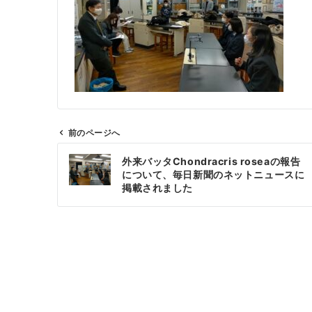
前のページへ
投
外来バッタChondracris roseaの報告
稿
について、毎日新聞のネットニュースに
ナ
掲載されました
ビ
ゲ
ー
シ
ョ
ン