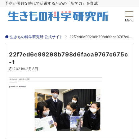
予測が困難な時代で活躍するための「新学力」を育成
Menu
生きもの科学研究所 公式サイト
22f7ed6e99298b798d6faca9767c675c-1
22f7ed6e99298b798d6faca9767c675c
-1
2021年2月8日