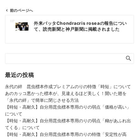
前のページへ
投
外来バッタChondracris roseaの報告につい
稿
て、読売新聞と神戸新聞に掲載されました
ナ
ビ
ゲ
ー
シ
ョ
最近の投稿
ン
永代の絆 昆虫標本作成プレミアムのりの特徴「時短」について
あのカッコ悪かった標本が、見違えるほど美しく！開いた翅を
「永代の絆」で簡単に閉じさせる方法
【時短・高耐久】自分用昆虫標本専用のりの弱点「価格が高い」
について
【時短・高耐久】自分用昆虫標本専用のりの弱点「糊があふれ出
てくる」について
【時短・高耐久】自分用昆虫標本専用のりの特徴「安定性が高