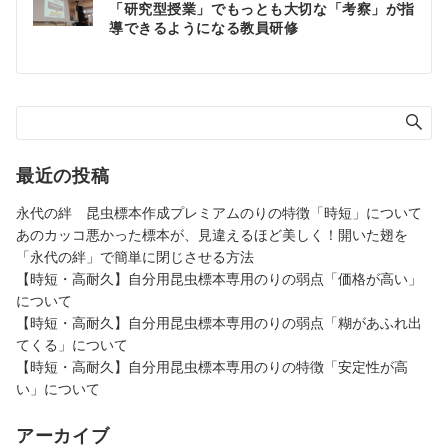
「研究型授業」でもっとも大切な「考察」が指
稿
導できるようになる教員研修
ナ
ビ
ゲ
ー
シ
ョ
最近の投稿
ン
永代の絆 昆虫標本作成プレミアムのりの特徴「時短」について
あのカッコ悪かった標本が、見違えるほど美しく！開いた翅を
「永代の絆」で簡単に閉じさせる方法
【時短・高耐久】自分用昆虫標本専用のりの弱点「価格が高い」
について
【時短・高耐久】自分用昆虫標本専用のりの弱点「糊があふれ出
てくる」について
【時短・高耐久】自分用昆虫標本専用のりの特徴「安定性が高
い」について
アーカイブ