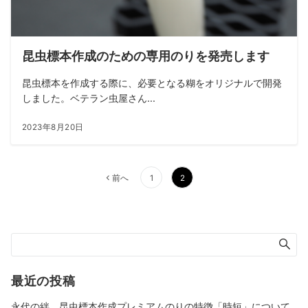
昆虫標本作成のための専用のりを発売します
昆虫標本を作成する際に、必要となる糊をオリジナルで開発
しました。ベテラン虫屋さん...
2023年8月20日
投
前へ
1
2
稿
の
ペ
ー
ジ
送
最近の投稿
り
永代の絆 昆虫標本作成プレミアムのりの特徴「時短」について