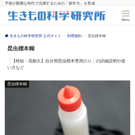
予測が困難な時代で活躍するための「新学力」を育成
Menu
生きもの科学研究所 公式サイト
利用規約
昆虫標本糊
昆虫標本糊
「【時短・高耐久】自分用昆虫標本専用のり」の詳細説明や使
い方など
昆虫標本糊