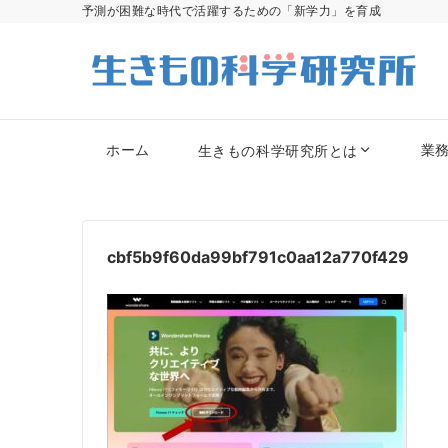
予測が困難な時代で活躍するための「新学力」を育成
ホーム
業
生きもの科学研究所とは
cbf5b9f60da99bf791c0aa12a770f429