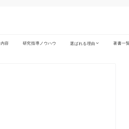
務内容
研究指導ノウハウ
著書一
選ばれる理由