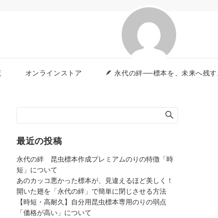
覧
オンラインストア
🪶 永代の絆──標本を、未来へ
最近の投稿
永代の絆 昆虫標本作成プレミアムのりの特徴「時
短」について
あのカッコ悪かった標本が、見違えるほど美しく！
開いた翅を「永代の絆」で簡単に閉じさせる方法
【時短・高耐久】自分用昆虫標本専用のりの弱点
「価格が高い」について