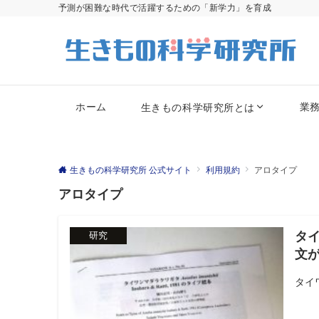
予測が困難な時代で活躍するための「新学力」を育成
ホーム
業
生きもの科学研究所とは
生きもの科学研究所 公式サイト
利用規約
アロタイプ
アロタイプ
タ
研究
文
タイワン