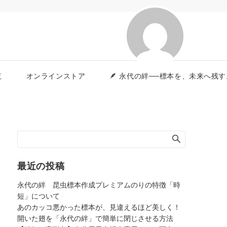
覧
オンラインストア
🪶 永代の絆──標本を、未来へ
最近の投稿
永代の絆 昆虫標本作成プレミアムのりの特徴「時
短」について
あのカッコ悪かった標本が、見違えるほど美しく！
開いた翅を「永代の絆」で簡単に閉じさせる方法