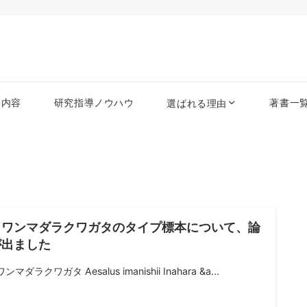
務内容
研究指導ノウハウ
著書一
選ばれる理由
イワンマダラクワガタのタイプ標本について、論
が出ました
マダラクワガタ Aesalus imanishii Inahara &a...