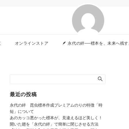
覧
オンラインストア
🪶 永代の絆──標本を、未来へ
最近の投稿
永代の絆 昆虫標本作成プレミアムのりの特徴「時
短」について
あのカッコ悪かった標本が、見違えるほど美しく！
開いた翅を「永代の絆」で簡単に閉じさせる方法