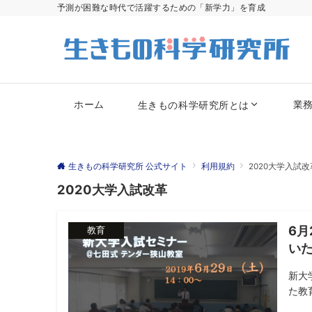
予測が困難な時代で活躍するための「新学力」を育成
ホーム
業
生きもの科学研究所とは
生きもの科学研究所 公式サイト
利用規約
2020大学入試改
2020大学入試改革
6
教育
い
新大
た教