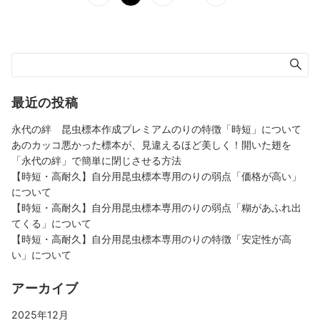
稿
の
ペ
ー
ジ
送
最近の投稿
り
永代の絆 昆虫標本作成プレミアムのりの特徴「時短」について
あのカッコ悪かった標本が、見違えるほど美しく！開いた翅を
「永代の絆」で簡単に閉じさせる方法
【時短・高耐久】自分用昆虫標本専用のりの弱点「価格が高い」
について
【時短・高耐久】自分用昆虫標本専用のりの弱点「糊があふれ出
てくる」について
【時短・高耐久】自分用昆虫標本専用のりの特徴「安定性が高
い」について
アーカイブ
2025年12月